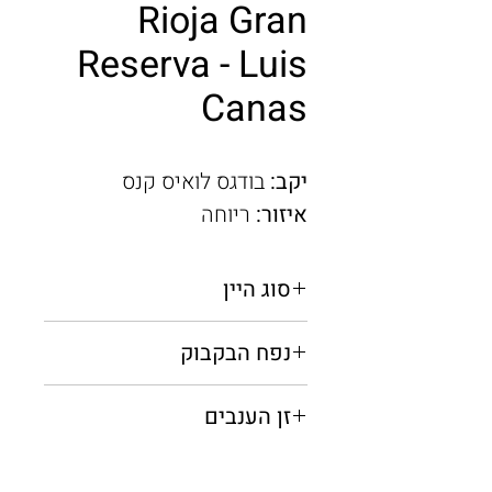
Rioja Gran
Reserva - Luis
Canas
יקב:
בודגס לואיס קנס
איזור:
ריוחה
סוג היין
אדום יבש
נפח הבקבוק
0.75 מ"ל
זן הענבים
טמפרניליו, גרסיאנו