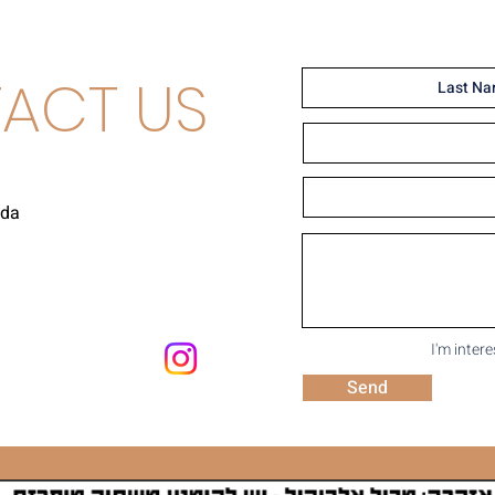
ACT US
uda
I'm inter
Send