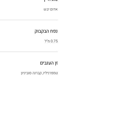
אדום יבש
נפח הבקבוק
0.75 מ"ל
זן הענבים
טמפרניליו, קברנה סוביניון