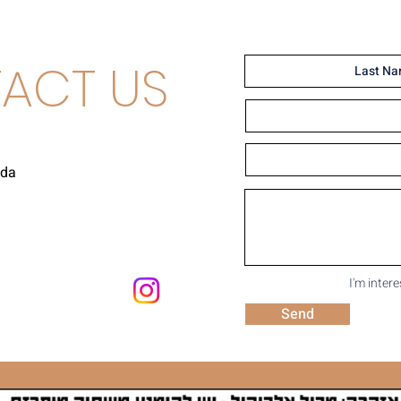
ACT US
uda
I'm inter
Send