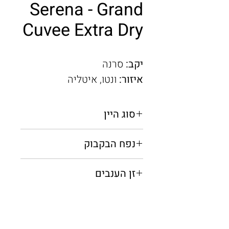
Serena - Grand
Cuvee Extra Dry
יקב:
סרנה
איזור:
ונטו,
איטליה
סוג היין
מבעבע לבן יבש
נפח הבקבוק
0.75 מ"ל
זן הענבים
בלנד