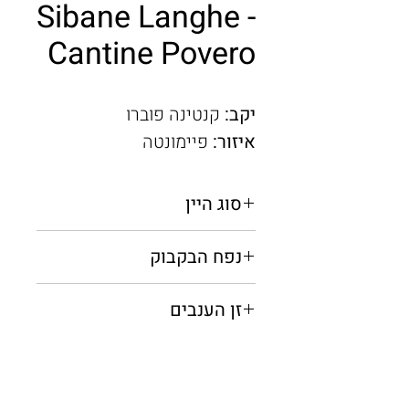
Sibane Langhe -
Cantine Povero
יקב:
קנטינה פוברו
איזור:
פיימונטה
סוג היין
אדום יבש
נפח הבקבוק
0.75 מ"ל
זן הענבים
ברברה, נביולו, סירה