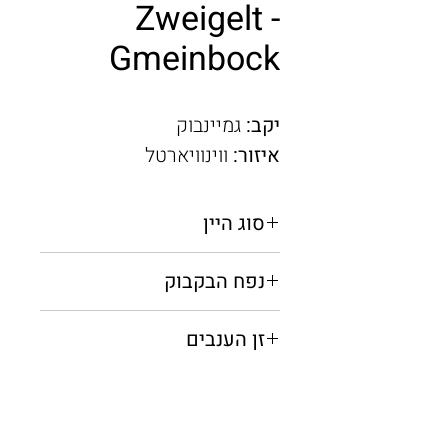
Zweigelt -
Gmeinbock
יקב:
גמיינבוק
איזור:
ווינוויארטל
סוג היין
אדום יבש
נפח הבקבוק
0.75 מ"ל
זן הענבים
צוויגלט