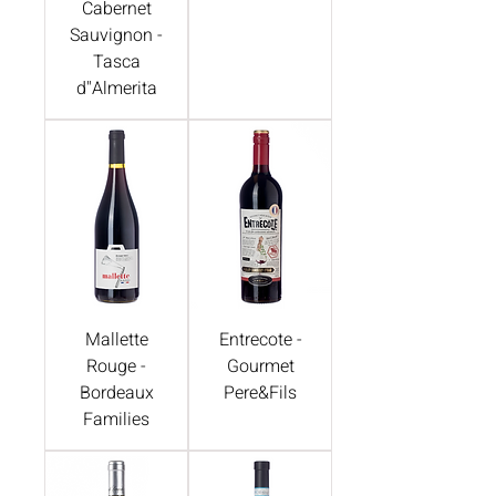
Cabernet
Sauvignon -
Tasca
d"Almerita
Mallette
Entrecote -
Rouge -
Gourmet
Bordeaux
Pere&Fils
Families