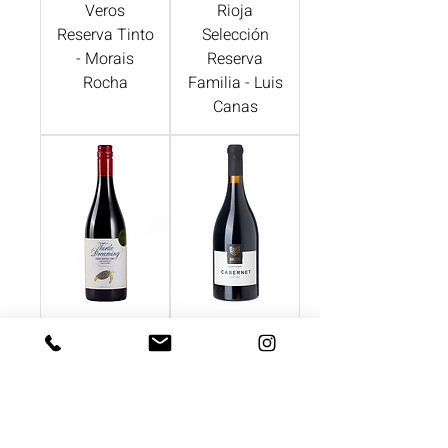
Veros
Rioja
Reserva Tinto
Selección
- Morais
Reserva
Rocha
Familia - Luis
Canas
Turtle
Cabernet
Dreaming
Qvevri -
Red - Mare
Binekhi
Magnum