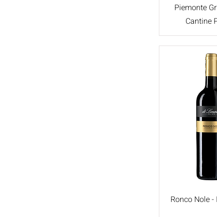
Primitivo
Piemonte Gri
Cabernet Sauvignon
Cantine 
Chardonnay
Arneis
Barbera
Glera
Zinfandel
Muscat of Alexandria
Moscato
Moscato Giallo
Malvasia
Nebbiolo
Nerello Mascalese
Pinot Blanc
Ronco Nole - 
Cabernet Franc