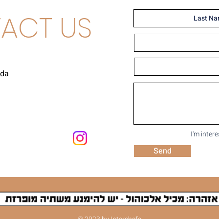
ACT US
uda
I'm inter
Send