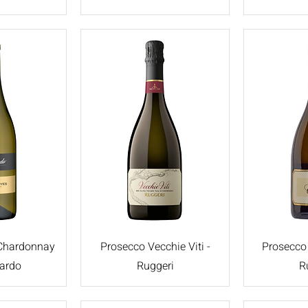
 Chardonnay
Prosecco Vecchie Viti -
Prosecco 
nardo
Ruggeri
R