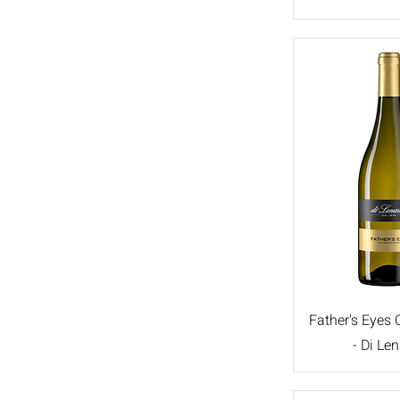
Corvina
Corvinone
Rondinone
Ribola Gialla
Inzolia
Garganega
Nero d'Avola
Perricone
Grillo
Grignolino
Dolcetto
Friulano
Father's Eyes
Cortese
- Di Le
Refosco
Catarratto