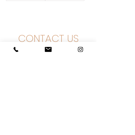
CONTACT US
Ha-Zait 9, Even Yehuda
+
972-3-3761111
info@intershefa.com