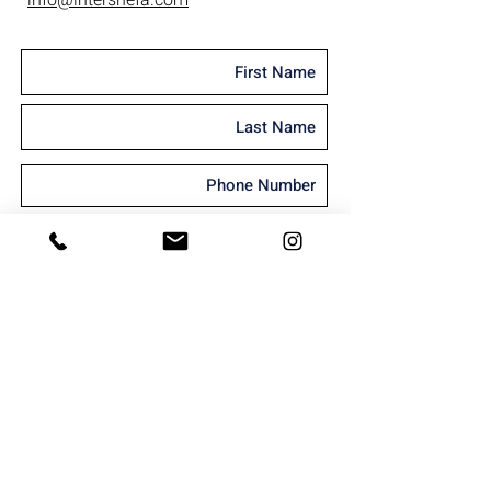
I'm interested in receiving marketing
material
Send