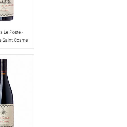
גרנאש בלאן
ויונייה
מורבדר
קריניאן
s Le Poste -
רוסאן
e Saint Cosme
קלארט