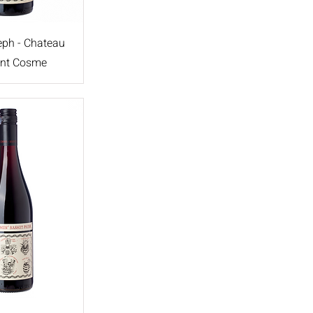
eph - Chateau
int Cosme