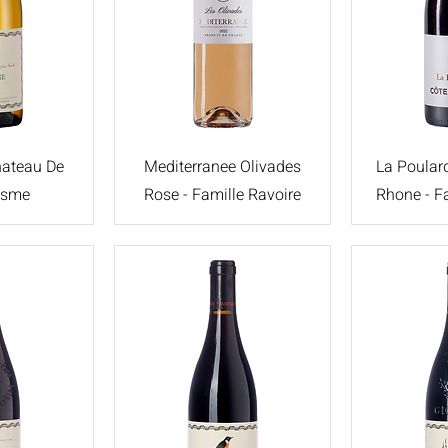
hateau De
Mediterranee Olivades
La Poular
osme
Rose - Famille Ravoire
Rhone - F