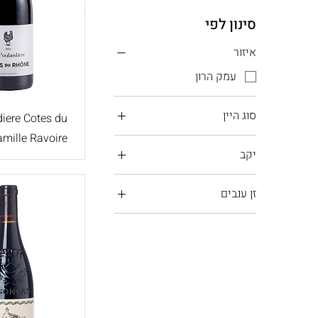
סינון לפי
איזור
עמק הרון
סוג היין
diere Cotes du
amille Ravoire
יין אדום
יקב
יין לבן
דומיין גאסייה
יין רוזה
זן ענבים
דומיין דה סנט קום
גרנאש
פמילי ראבואר
סוביניון בלאן
סירה - שיראז
סנסו
פינו נואר