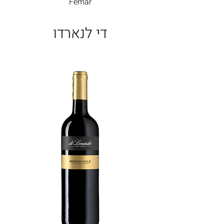
Femar
די לנארדו