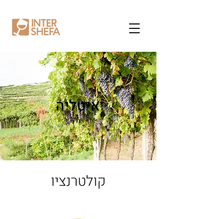
איטליה
קולטרנציו