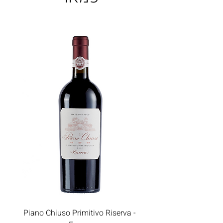
Piano Chiuso Primitivo Riserva -
Epicuro Susumaniello R