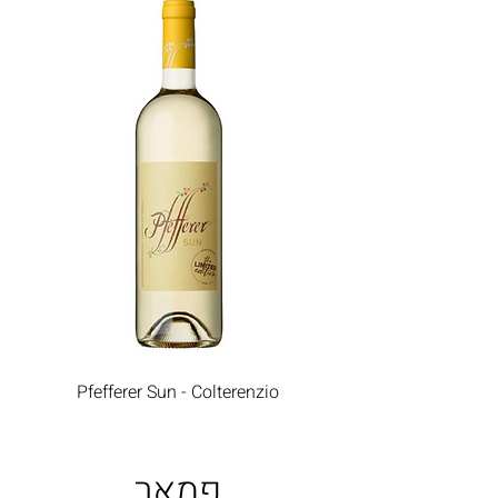
Pfefferer Sun - Colterenzio
Pinot Nero - Coltere
פמאר